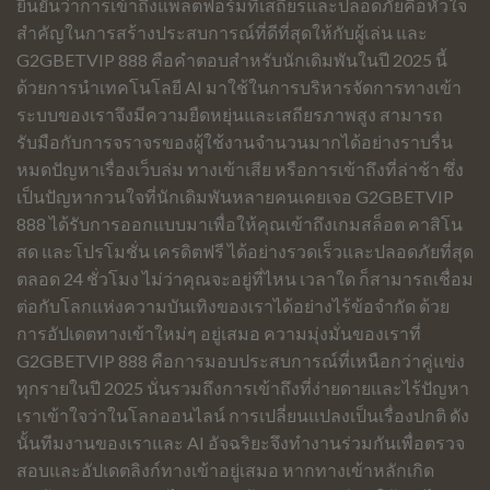
ยืนยันว่าการเข้าถึงแพลตฟอร์มที่เสถียรและปลอดภัยคือหัวใจ
สำคัญในการสร้างประสบการณ์ที่ดีที่สุดให้กับผู้เล่น และ
G2GBETVIP 888 คือคำตอบสำหรับนักเดิมพันในปี 2025 นี้
ด้วยการนำเทคโนโลยี AI มาใช้ในการบริหารจัดการทางเข้า
ระบบของเราจึงมีความยืดหยุ่นและเสถียรภาพสูง สามารถ
รับมือกับการจราจรของผู้ใช้งานจำนวนมากได้อย่างราบรื่น
หมดปัญหาเรื่องเว็บล่ม ทางเข้าเสีย หรือการเข้าถึงที่ล่าช้า ซึ่ง
เป็นปัญหากวนใจที่นักเดิมพันหลายคนเคยเจอ G2GBETVIP
888 ได้รับการออกแบบมาเพื่อให้คุณเข้าถึงเกมสล็อต คาสิโน
สด และโปรโมชั่น เครดิตฟรี ได้อย่างรวดเร็วและปลอดภัยที่สุด
ตลอด 24 ชั่วโมง ไม่ว่าคุณจะอยู่ที่ไหน เวลาใด ก็สามารถเชื่อม
ต่อกับโลกแห่งความบันเทิงของเราได้อย่างไร้ข้อจำกัด ด้วย
การอัปเดตทางเข้าใหม่ๆ อยู่เสมอ ความมุ่งมั่นของเราที่
G2GBETVIP 888 คือการมอบประสบการณ์ที่เหนือกว่าคู่แข่ง
ทุกรายในปี 2025 นั่นรวมถึงการเข้าถึงที่ง่ายดายและไร้ปัญหา
เราเข้าใจว่าในโลกออนไลน์ การเปลี่ยนแปลงเป็นเรื่องปกติ ดัง
นั้นทีมงานของเราและ AI อัจฉริยะจึงทำงานร่วมกันเพื่อตรวจ
สอบและอัปเดตลิงก์ทางเข้าอยู่เสมอ หากทางเข้าหลักเกิด