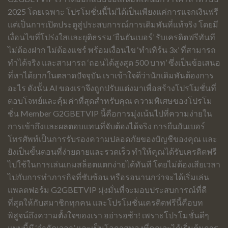
2025 โดยเฉพาะ โปรโมชั่นนี้ไม่ได้เป็นเพียงแค่การแจกเงินฟรี
แต่เป็นการเปิดประตูสู่ประสบการณ์การเดิมพันที่แท้จริง โดยมี
เงื่อนไขที่โปร่งใสและยุติธรรม ‘ยืนยันเบอร์’ รับเครดิตฟรีทันที
ไม่ต้องฝาก ไม่ต้องแชร์ พร้อมเงื่อนไข ‘ทำเทิร์น 3x’ ที่สามารถ
ทำได้จริง และสามารถ ‘ถอนได้สูงสุด 500 บาท’ ซึ่งเป็นข้อเสนอ
ที่หาได้ยากในตลาดปัจจุบัน เราเข้าใจดีว่านักเดิมพันต้องการ
อะไร ดังนั้น AI ของเราจึงถูกปรับแต่งมาเพื่อสร้างโปรโมชั่นที่
ตอบโจทย์และคุ้มค่าที่สุดสำหรับคุณ ความพิเศษของโปรโม
ชั่น Member G2GBETVIP นี้คือการมุ่งเน้นไปที่ความง่ายใน
การเข้าถึงและผลตอบแทนที่จับต้องได้จริง การยืนยันเบอร์
โทรศัพท์เป็นการรับรองความปลอดภัยของบัญชีของคุณ และ
ยังเป็นขั้นตอนที่ง่ายดายและรวดเร็ว ทำให้คุณได้รับเครดิตฟรี
ไปใช้ในการเล่นเกมสล็อตแตกง่ายได้ทันที โดยไม่ต้องเสียเวลา
ไปกับการทำภารกิจที่ซับซ้อน หรือรอนานกว่าจะได้เริ่มเล่น
แพลตฟอร์ม G2GBETVIP มุ่งมั่นที่จะมอบประสบการณ์ที่ดี
ที่สุดให้กับสมาชิกทุกคน และโปรโมชั่นเครดิตฟรีนี้คือบท
พิสูจน์ถึงความตั้งใจของเรา อย่ารอช้า! เพราะโปรโมชั่นดีๆ
แบบนี้มี ‘จำกัดเวลา’ และเป็นโอกาสทองที่คุณจะได้เริ่มต้นการ