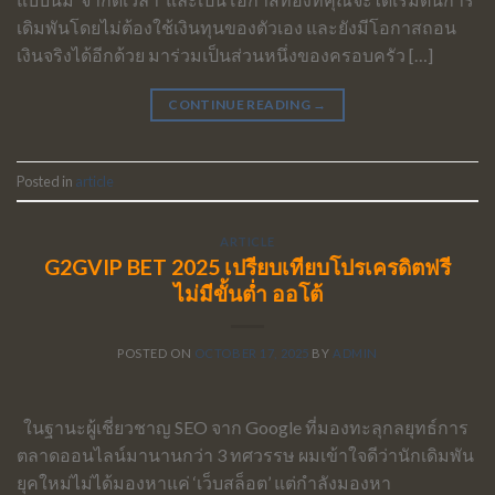
เดิมพันโดยไม่ต้องใช้เงินทุนของตัวเอง และยังมีโอกาสถอน
เงินจริงได้อีกด้วย มาร่วมเป็นส่วนหนึ่งของครอบครัว […]
CONTINUE READING
→
Posted in
article
ARTICLE
G2GVIP BET 2025 เปรียบเทียบโปรเครดิตฟรี
ไม่มีขั้นต่ำ ออโต้
POSTED ON
OCTOBER 17, 2025
BY
ADMIN
ในฐานะผู้เชี่ยวชาญ SEO จาก Google ที่มองทะลุกลยุทธ์การ
ตลาดออนไลน์มานานกว่า 3 ทศวรรษ ผมเข้าใจดีว่านักเดิมพัน
ยุคใหม่ไม่ได้มองหาแค่ ‘เว็บสล็อต’ แต่กำลังมองหา