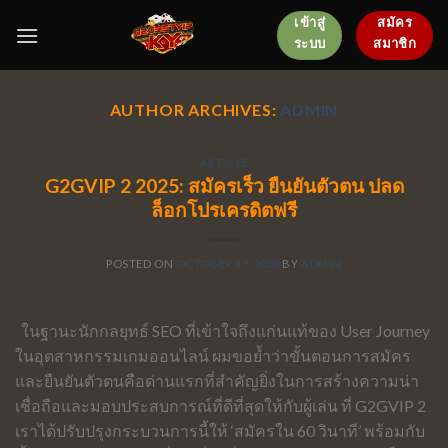
Skip
เข้าสู่
สมัคร
to
ระบบ
สมาชิก
content
AUTHOR ARCHIVES:
ADMIN
ARTICLE
G2GVIP 2 2025: สมัครเร็ว ยืนยันตัวตน ปลด
ล็อกโปรเครดิตฟรี
POSTED ON
OCTOBER 17, 2025
BY
ADMIN
ในฐานะนักกลยุทธ์ SEO ที่เข้าใจถึงแก่นแท้ของ User Journey
ในอุตสาหกรรมเกมออนไลน์ ผมขอย้ำว่าขั้นตอนการสมัคร
และยืนยันตัวตนคือด่านแรกที่สำคัญยิ่งในการสร้างความน่า
เชื่อถือและมอบประสบการณ์ที่ดีที่สุดให้กับผู้เล่น ที่ G2GVIP 2
เราได้ปรับปรุงกระบวนการนี้ให้ ‘สมัครใน 60 วินาที’ พร้อมกับ